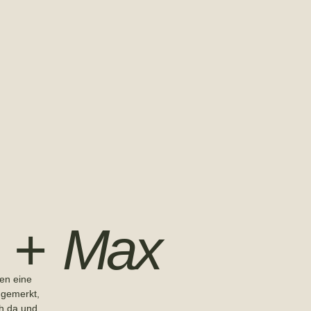
i + Max
en eine
 gemerkt,
ch da und